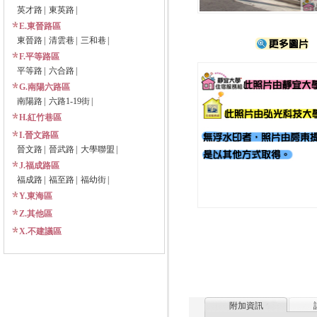
英才路
|
東英路
|
E.東晉路區
東晉路
|
清雲巷
|
三和巷
|
F.平等路區
平等路
|
六合路
|
G.南陽六路區
南陽路
|
六路1-19街
|
H.紅竹巷區
I.晉文路區
晉文路
|
晉武路
|
大學聯盟
|
J.福成路區
福成路
|
福至路
|
福幼街
|
Y.東海區
Z.其他區
X.不建議區
附加資訊