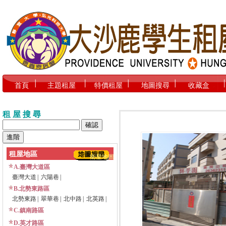
首頁
主題租屋
特價租屋
地圖搜尋
收藏盒
租 屋 搜 尋
租屋地區
衛星地圖
A.臺灣大道區
臺灣大道
|
六陽巷
|
B.北勢東路區
北勢東路
|
翠華巷
|
北中路
|
北英路
|
C.鎮南路區
D.英才路區